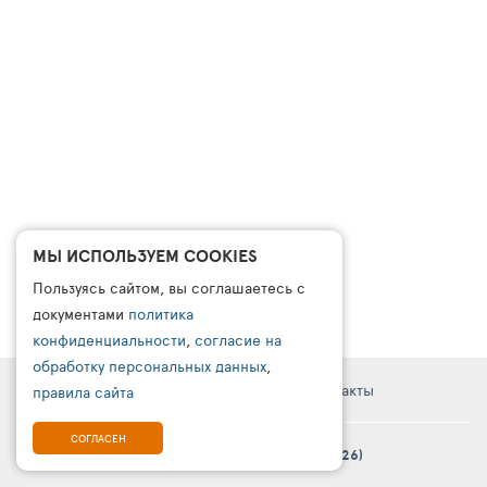
МЫ ИСПОЛЬЗУЕМ COOKIES
Пользуясь сайтом, вы соглашаетесь с
документами
политика
конфиденциальности
,
согласие на
обработку персональных данных
,
Правовая информация
Поддержка
Контакты
правила сайта
СОГЛАСЕН
© Платформа «ТурСайт Про» в.5.2.0 (2003 - 2026)